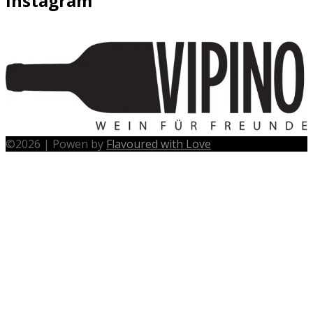
Instagram
©
2026
|
Powen by
Flavoured with Love