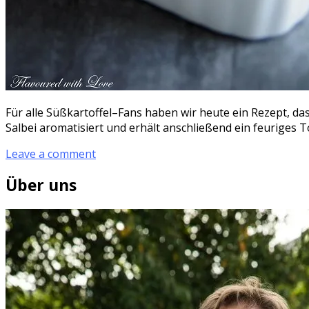
Für alle Süßkartoffel–Fans haben wir heute ein Rezept, das 
Salbei aromatisiert und erhält anschließend ein feuriges 
Leave a comment
Über uns