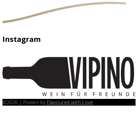
Instagram
©
2026
|
Powen by
Flavoured with Love