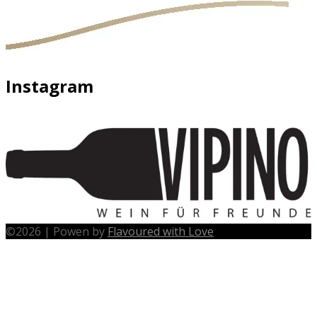
Instagram
©
2026
|
Powen by
Flavoured with Love