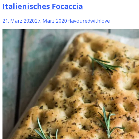
Italienisches Focaccia
21. März 2020
27. März 2020
flavouredwithlove