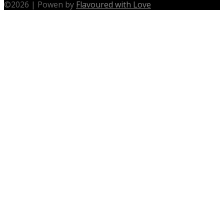
©
2026
|
Powen by
Flavoured with Love