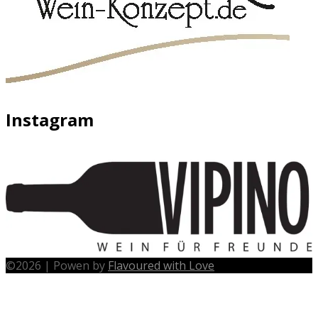
Instagram
©
2026
|
Powen by
Flavoured with Love