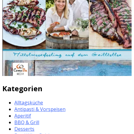
Kategorien
Alltagsküche
Antipasti & Vorspeisen
Aperitif
BBQ & Grill
Desserts