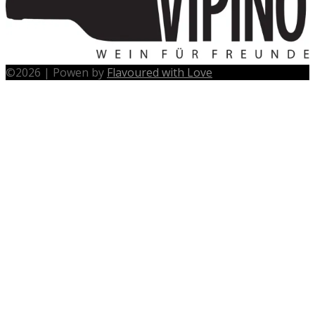
©
2026
|
Powen by
Flavoured with Love