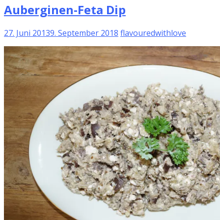
Auberginen-Feta Dip
27. Juni 2013
9. September 2018
flavouredwithlove