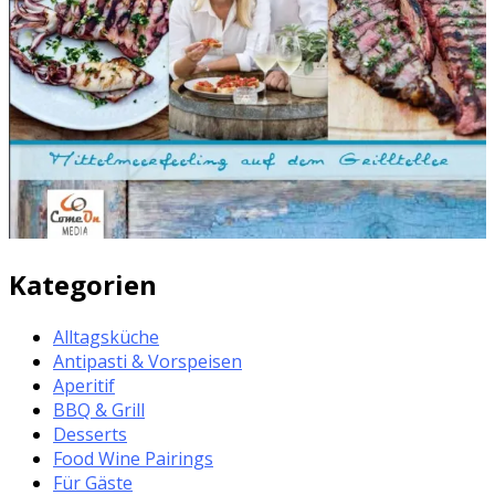
Kategorien
Alltagsküche
Antipasti & Vorspeisen
Aperitif
BBQ & Grill
Desserts
Food Wine Pairings
Für Gäste