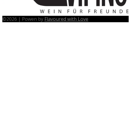
©
2026
|
Powen by
Flavoured with Love