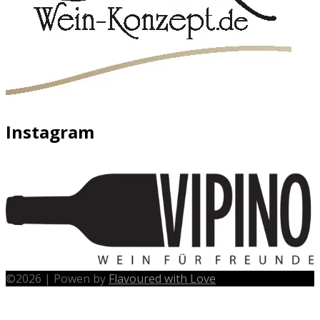
Instagram
©
2026
|
Powen by
Flavoured with Love