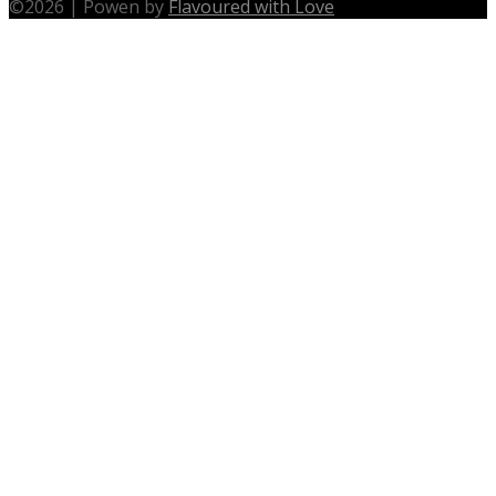
©
2026
|
Powen by
Flavoured with Love