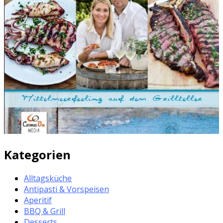
Kategorien
Alltagsküche
Antipasti & Vorspeisen
Aperitif
BBQ & Grill
Desserts