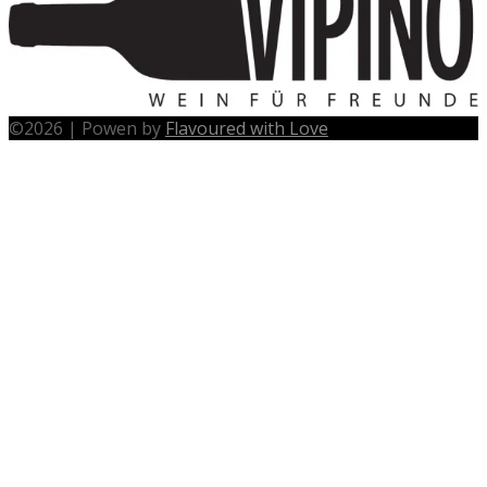
©
2026
|
Powen by
Flavoured with Love