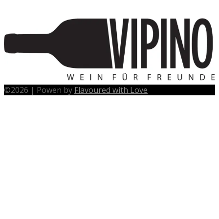
©
2026
|
Powen by
Flavoured with Love