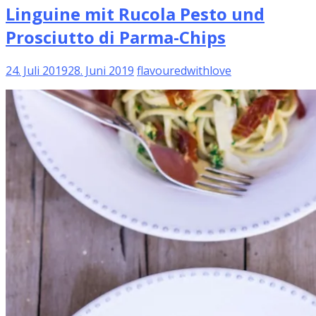
Linguine mit Rucola Pesto und
Prosciutto di Parma-Chips
24. Juli 2019
28. Juni 2019
flavouredwithlove