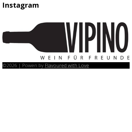
Instagram
©
2026
|
Powen by
Flavoured with Love