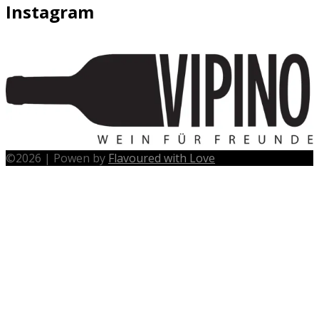
Instagram
©
2026
|
Powen by
Flavoured with Love