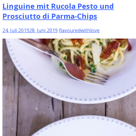
Linguine mit Rucola Pesto und
Prosciutto di Parma-Chips
24. Juli 2019
28. Juni 2019
flavouredwithlove