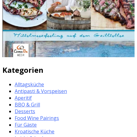
Kategorien
Alltagsküche
Antipasti & Vorspeisen
Aperitif
BBQ & Grill
Desserts
Food Wine Pairings
Für Gäste
Kroatische Küche