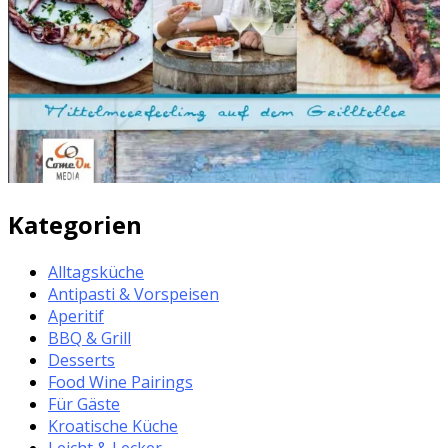
Kategorien
Alltagsküche
Antipasti & Vorspeisen
Aperitif
BBQ & Grill
Desserts
Food Wine Pairings
Für Gäste
Kroatische Küche
Leicht & Lecker