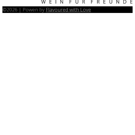
©
2026
|
Powen by
Flavoured with Love