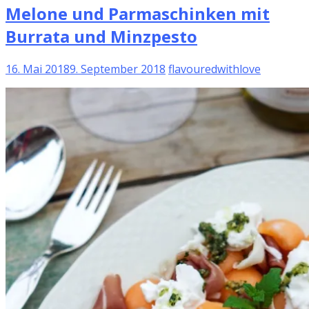
Melone und Parmaschinken mit
Burrata und Minzpesto
16. Mai 2018
9. September 2018
flavouredwithlove