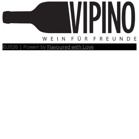
©
2026
|
Powen by
Flavoured with Love