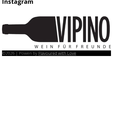
Instagram
©
2026
|
Powen by
Flavoured with Love