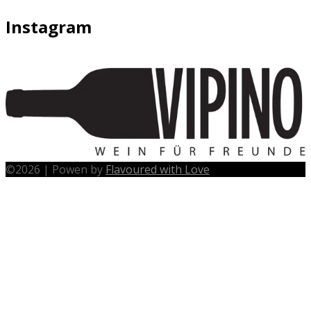
Instagram
©
2026
|
Powen by
Flavoured with Love