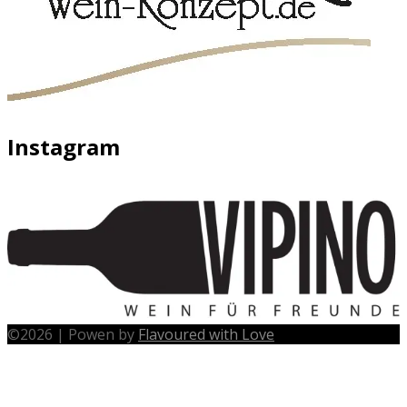
Instagram
©
2026
|
Powen by
Flavoured with Love