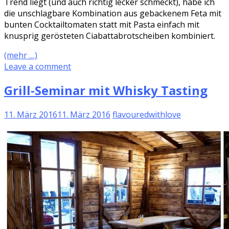
Trend liegt (und auch richtig lecker schmeckt), habe ich
die unschlagbare Kombination aus gebackenem Feta mit
bunten Cocktailtomaten statt mit Pasta einfach mit
knusprig gerösteten Ciabattabrotscheiben kombiniert.
(mehr …)
Leave a comment
Grill-Seminar mit Whisky Tasting
11. März 2016
11. März 2016
flavouredwithlove