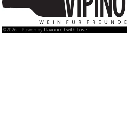
©
2026
|
Powen by
Flavoured with Love