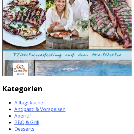
Kategorien
Alltagsküche
Antipasti & Vorspeisen
Aperitif
BBQ & Grill
Desserts