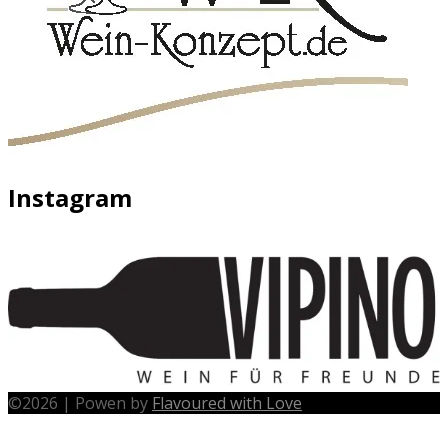
Instagram
©
2026
|
Powen by
Flavoured with Love