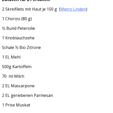
2 Skreifilets mit Haut je 150 g (
Metro Linden
)
1 Chorizo (80 g)
½ Bund Petersilie
1 Knoblauchzehe
Schale ½ Bio Zitrone
1 EL Mehl
500g Kartoffeln
70 ml Milch
2 EL Mascarpone
2 EL geriebenen Parmesan
1 Prise Muskat