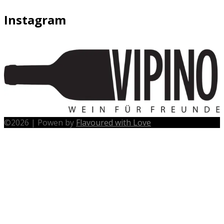
Instagram
©
2026
|
Powen by
Flavoured with Love