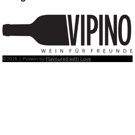
©
2026
|
Powen by
Flavoured with Love