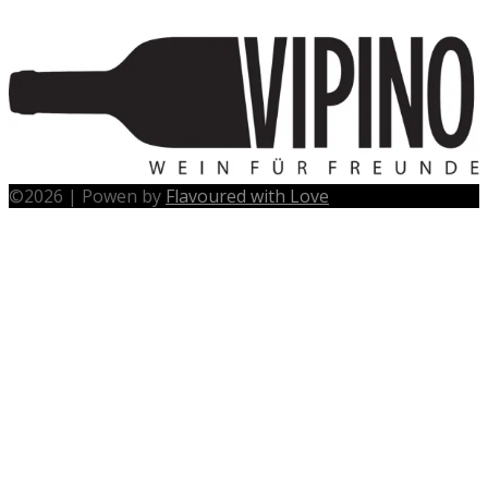
©
2026
|
Powen by
Flavoured with Love