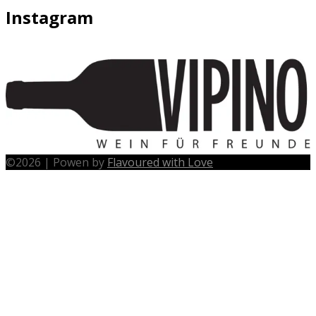
Instagram
©
2026
|
Powen by
Flavoured with Love