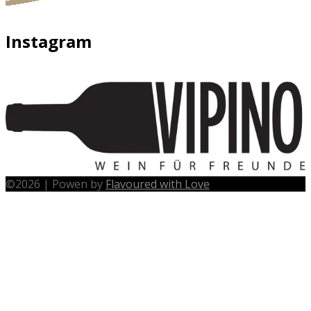
Instagram
©
2026
|
Powen by
Flavoured with Love