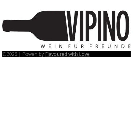
©
2026
|
Powen by
Flavoured with Love