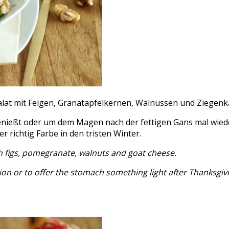
salat mit Feigen, Granatapfelkernen, Walnüssen und Ziegenk
nießt oder um dem Magen nach der fettigen Gans mal wiede
r richtig Farbe in den tristen Winter.
ith figs, pomegranate, walnuts and goat cheese.
n or to offer the stomach something light after Thanksgiving