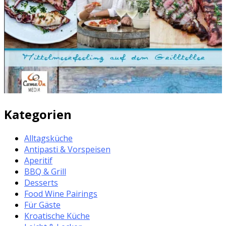
Kategorien
Alltagsküche
Antipasti & Vorspeisen
Aperitif
BBQ & Grill
Desserts
Food Wine Pairings
Für Gäste
Kroatische Küche