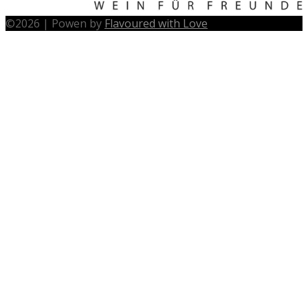
©
2026
|
Powen by
Flavoured with Love