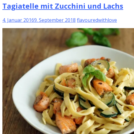
Tagiatelle mit Zucchini und Lachs
4. Januar 2016
9. September 2018
flavouredwithlove