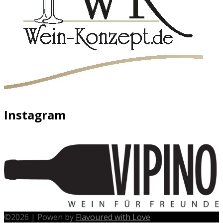
Instagram
©
2026
|
Powen by
Flavoured with Love