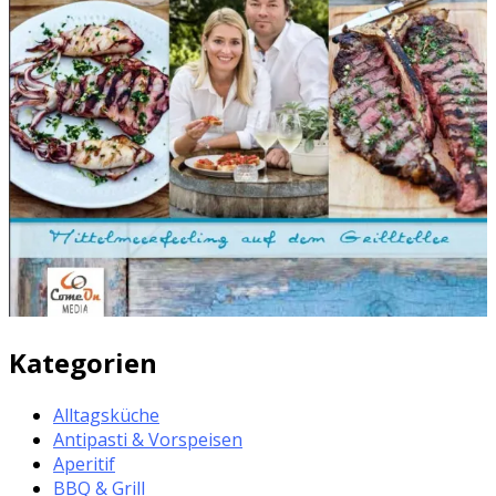
Kategorien
Alltagsküche
Antipasti & Vorspeisen
Aperitif
BBQ & Grill