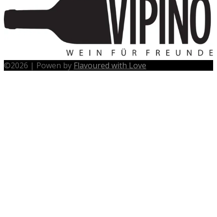
©
2026
|
Powen by
Flavoured with Love