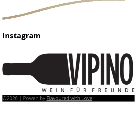
Instagram
©
2026
|
Powen by
Flavoured with Love