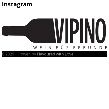
Instagram
©
2026
|
Powen by
Flavoured with Love