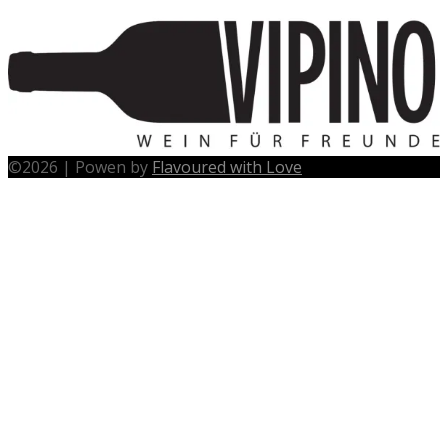
©
2026
|
Powen by
Flavoured with Love