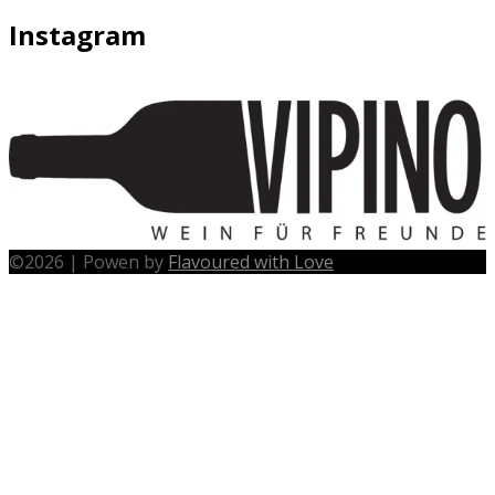
Instagram
©
2026
|
Powen by
Flavoured with Love