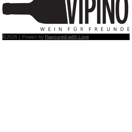
©
2026
|
Powen by
Flavoured with Love