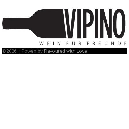
©
2026
|
Powen by
Flavoured with Love