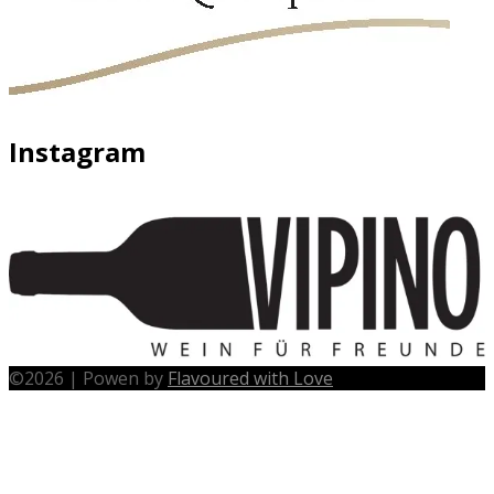
Instagram
©
2026
|
Powen by
Flavoured with Love