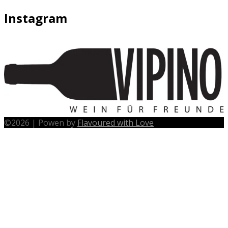
Instagram
©
2026
|
Powen by
Flavoured with Love