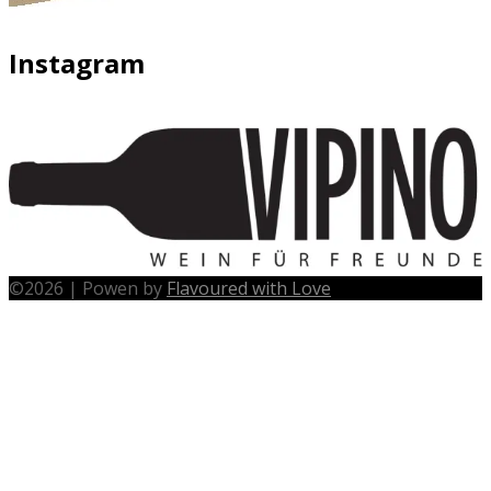
Instagram
©
2026
|
Powen by
Flavoured with Love