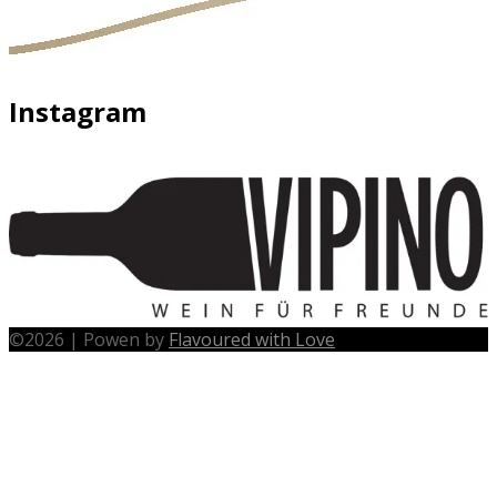
Instagram
©
2026
|
Powen by
Flavoured with Love