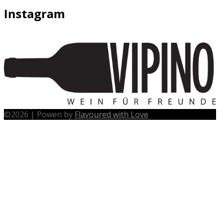
Instagram
©
2026
|
Powen by
Flavoured with Love