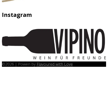
Instagram
©
2026
|
Powen by
Flavoured with Love