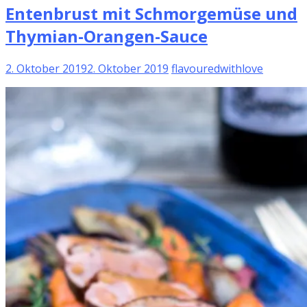
Entenbrust mit Schmorgemüse und
Thymian-Orangen-Sauce
2. Oktober 2019
2. Oktober 2019
flavouredwithlove