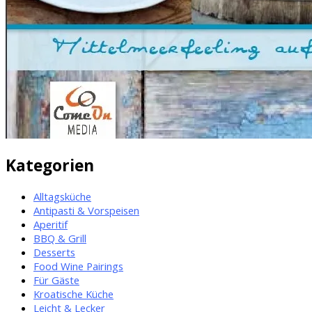
Kategorien
Alltagsküche
Antipasti & Vorspeisen
Aperitif
BBQ & Grill
Desserts
Food Wine Pairings
Für Gäste
Kroatische Küche
Leicht & Lecker