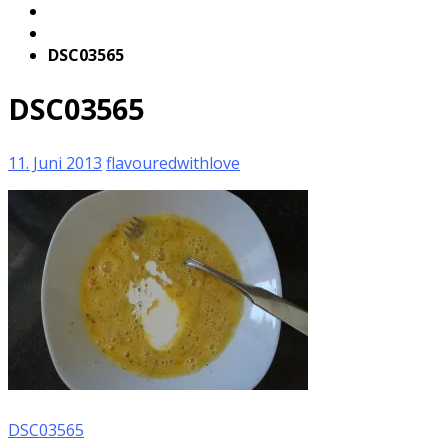
DSC03565
DSC03565
11. Juni 2013
flavouredwithlove
DSC03565