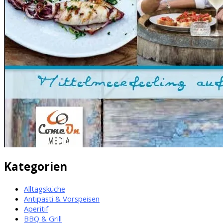
Kategorien
Alltagsküche
Antipasti & Vorspeisen
Aperitif
BBQ & Grill