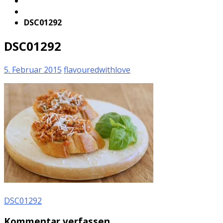
DSC01292
DSC01292
5. Februar 2015
flavouredwithlove
DSC01292
Kommentar verfassen