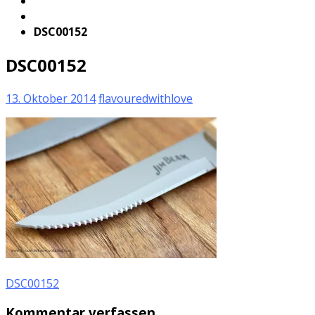
DSC00152
DSC00152
13. Oktober 2014
flavouredwithlove
DSC00152
Kommentar verfassen