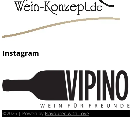
Instagram
©
2026
|
Powen by
Flavoured with Love